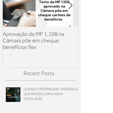
Aprovação da MP 1.108 na
Aquisição de v
Câmara põe em cheque
iniciativa priv
benefícios flex
sobre os reflex
Lei 14.125
Recent Posts
LICENÇA-PATERNIDADE: ENTENDA O
QUE MUDOU COM A NOVA
LEGISLAÇÃO