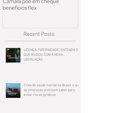
Câmara põe em cheque
iniciativa priv
benefícios flex
sobre os reflex
Lei 14.125
Recent Posts
LICENÇA-PATERNIDADE: ENTENDA O
QUE MUDOU COM A NOVA
LEGISLAÇÃO
Crise de saúde mental no Brasil: o que
as empresas precisam saber para
evitar riscos jurídicos