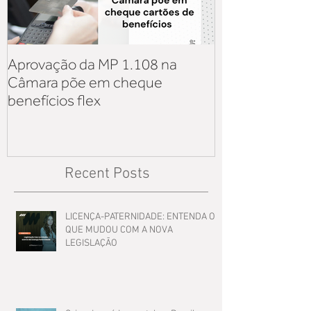
Aprovação da MP 1.108 na
Aquisição de v
Câmara põe em cheque
iniciativa priv
benefícios flex
sobre os reflex
Lei 14.125
Recent Posts
LICENÇA-PATERNIDADE: ENTENDA O
QUE MUDOU COM A NOVA
LEGISLAÇÃO