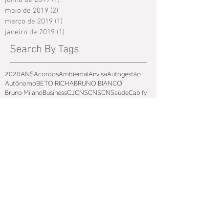
maio de 2019
(2)
2 posts
março de 2019
(1)
1 post
janeiro de 2019
(1)
1 post
Search By Tags
2020
ANS
Acordos
Ambiental
Anvisa
Autogestão
Autônomo
BETO RICHA
BRUNO BIANCO
Bruno Milano
Business
CJCNS
CNS
CNSaúde
Cabify
Caixa
Circular Jurídico
Cobrança
Comentários
Compensação
Contax
Coren
Coronavirus
Coronavoucher
Covid19
Deflator
Direito do Trabalho
Discriminação
Dissídio Coletivo
Doutorado
Enfermagem
Europa
Fator Qualidade
Genebra
Hora noturna
Hospital
ILO
IPASS
Impostômetro
Ingrid Althaus
Jair Bolsonaro
Juiz
Juiz do Trabalho
Lei 13.429/2017
Lei 14.151
Lisboa
MP 927
MP936
Ministério da Economia
Ministério da Saúde
Médicos
NR32
Natal!
OIT
ONA
PGFN
PPGD
PUCPR
Patrimônio Histôrico
Paulo Guedes
Perfurocortante
Planos de saúde
Portaria
Portugal
Previdenciário
RDC
RDC 222/2018