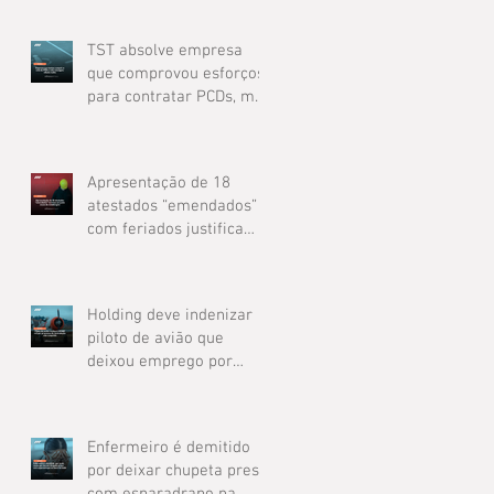
TST absolve empresa
que comprovou esforços
para contratar PCDs, mas
não conseguiu: Entenda o
caso e suas implicações
Apresentação de 18
atestados “emendados”
com feriados justifica
dispensa de metalúrgico
Holding deve indenizar
piloto de avião que
deixou emprego por
promessa de contratação
não cumprida
Enfermeiro é demitido
por deixar chupeta presa
com esparadrapo na