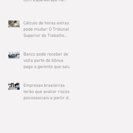
boca de bebê
Cálculo de horas extras
pode mudar: O Tribunal
Superior do Trabalho
suspende regra do TRT-9
sobre compensação de
jornada
Banco pode receber de
volta parte de bônus
pago a gerente que saiu
antes do prazo acordado
Empresas brasileiras
terão que avaliar riscos
psicossociais a partir de
2025