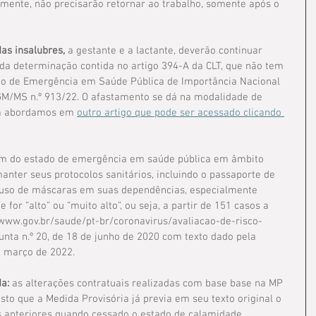
almente, não precisarão retornar ao trabalho, somente após o 
as insalubres, 
a gestante e a lactante, deverão continuar 
da determinação contida no artigo 394-A da CLT, que não tem 
o de Emergência em Saúde Pública de Importância Nacional 
 GM/MS n.º 913/22. O afastamento se dá na modalidade de 
já abordamos em 
outro artigo que pode ser acessado clicando 
fim do estado de emergência em saúde pública em âmbito 
nter seus protocolos sanitários, incluindo o passaporte de 
o uso de máscaras em suas dependências, especialmente 
for “alto” ou “muito alto”, ou seja, a partir de 151 casos a 
/www.gov.br/saude/pt-br/coronavirus/avaliacao-de-risco-
unta n.º 20, de 18 de junho de 2020 com texto dado pela 
de março de 2022.
a:
 as alterações contratuais realizadas com base base na MP 
sto que a Medida Provisória já previa em seu texto original o 
 anteriores quando cessado o estado de calamidade. 