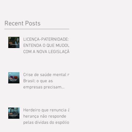
Lei 14.125
Recent Posts
LICENÇA-PATERNIDADE:
ENTENDA O QUE MUDOU
COM A NOVA LEGISLAÇÃO
Crise de saúde mental no
Brasil: o que as
empresas precisam
saber para evitar riscos
jurídicos
Herdeiro que renuncia à
herança não responde
pelas dívidas do espólio,
decide TRT2