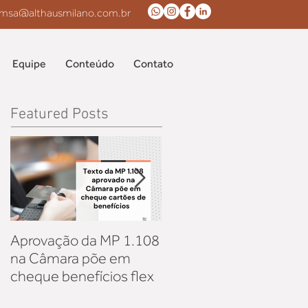
msa@althausmilano.com.br
Equipe
Conteúdo
Contato
Featured Posts
Aprovação da MP 1.108
Aquisição de vacinas
na Câmara põe em
pela iniciativa privada:
cheque benefícios flex
discussão sobre os
reflexos sanitários da