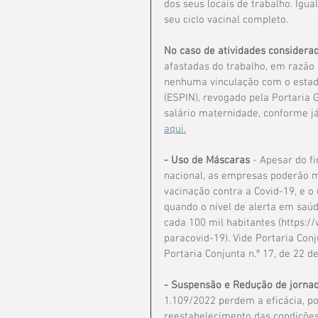
dos seus locais de trabalho. Igu
seu ciclo vacinal completo.
No caso de atividades considerad
afastadas do trabalho, em razão 
nenhuma vinculação com o estad
(ESPIN), revogado pela Portaria
salário maternidade, conforme 
aqui.
- Uso de Máscaras
 - Apesar do 
nacional, as empresas poderão ma
vacinação contra a Covid-19, e 
quando o nível de alerta em saúde 
cada 100 mil habitantes (https:/
paracovid-19). Vide Portaria Conj
Portaria Conjunta n.º 17, de 22 
- Suspensão e Redução de jornad
1.109/2022 perdem a eficácia, po
reestabelecimento das condições