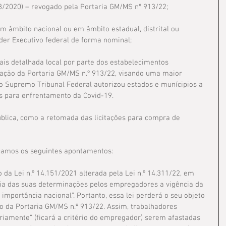
8/2020) – revogado pela Portaria GM/MS nº 913/22;
m âmbito nacional ou em âmbito estadual, distrital ou 
der Executivo federal de forma nominal;
is detalhada local por parte dos estabelecimentos 
cação da Portaria GM/MS n.º 913/22, visando uma maior 
o Supremo Tribunal Federal autorizou estados e munícipios a 
as para enfrentamento da Covid-19.
ública, como a retomada das licitações para compra de 
acamos os seguintes apontamentos:
o da Lei n.º 14.151/2021 alterada pela Lei n.º 14.311/22, em 
ncia das suas determinações pelos empregadores a vigência da 
importância nacional”. Portanto, essa lei perderá o seu objeto 
ão da Portaria GM/MS n.º 913/22. Assim, trabalhadores 
riamente” (ficará a critério do empregador) serem afastadas 