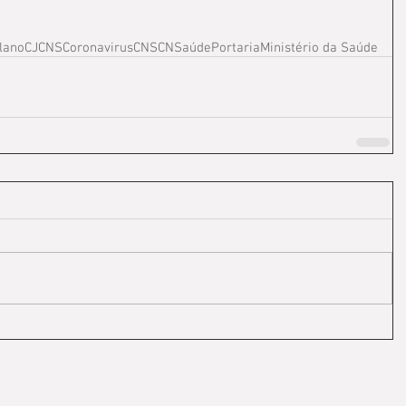
lano
CJCNS
Coronavirus
CNS
CNSaúde
Portaria
Ministério da Saúde