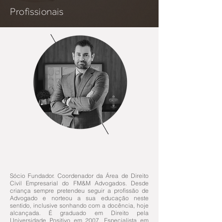
Profissionais
PHILLIPE
FABRÍCIO DE MELLO
Sócio Fundador.
Coordenador da Área de Direito
Civil Empresarial do FM&M Advogados.
Desde
criança sempre pretendeu seguir a profissão de
Advogado e norteou a sua educação neste
sentido, inclusive sonhando com a docência, hoje
alcançada. É graduado em Direito pela
Universidade Positivo em 2007. Especialista em