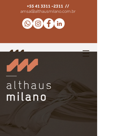
+55 41 3311 -2311
//
amsa@althausmilano.com.br