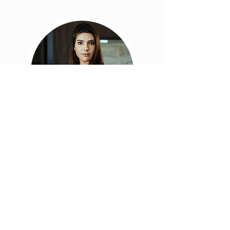
Jane Doe
I’m a paragraph. Double click me or click
Edit Text, it's easy.