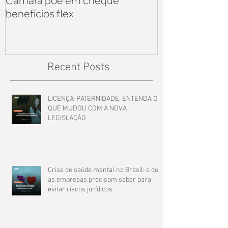
Câmara põe em cheque
iniciativa priv
benefícios flex
sobre os reflex
Lei 14.125
Recent Posts
LICENÇA-PATERNIDADE: ENTENDA O
QUE MUDOU COM A NOVA
LEGISLAÇÃO
Crise de saúde mental no Brasil: o que
as empresas precisam saber para
evitar riscos jurídicos