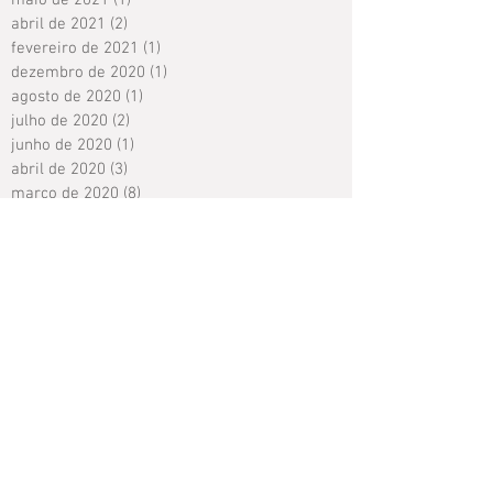
maio de 2021
(1)
1 post
abril de 2021
(2)
2 posts
fevereiro de 2021
(1)
1 post
dezembro de 2020
(1)
1 post
agosto de 2020
(1)
1 post
julho de 2020
(2)
2 posts
junho de 2020
(1)
1 post
abril de 2020
(3)
3 posts
março de 2020
(8)
8 posts
fevereiro de 2020
(1)
1 post
janeiro de 2020
(1)
1 post
novembro de 2019
(1)
1 post
outubro de 2019
(1)
1 post
setembro de 2019
(2)
2 posts
agosto de 2019
(1)
1 post
junho de 2019
(1)
1 post
maio de 2019
(2)
2 posts
março de 2019
(1)
1 post
janeiro de 2019
(1)
1 post
Search By Tags