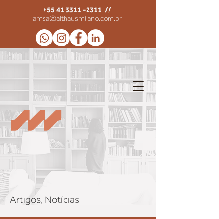
+55 41 3311 -2311
//
amsa@althausmilano.com.br
Artigos, Notícias