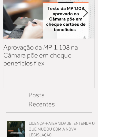
Aprovação da MP 1.108 na
Aquisição de v
Câmara põe em cheque
iniciativa priv
benefícios flex
sobre os reflex
Lei 14.125
Posts
Recentes
LICENÇA-PATERNIDADE: ENTENDA O
QUE MUDOU COM A NOVA
LEGISLAÇÃO