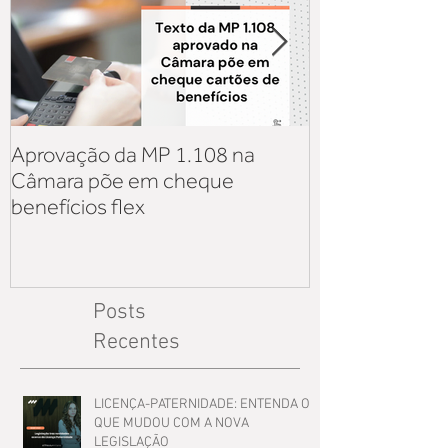
Aprovação da MP 1.108 na
Aquisição de v
Câmara põe em cheque
iniciativa priv
benefícios flex
sobre os reflex
Lei 14.125
Posts
Recentes
LICENÇA-PATERNIDADE: ENTENDA O
QUE MUDOU COM A NOVA
LEGISLAÇÃO