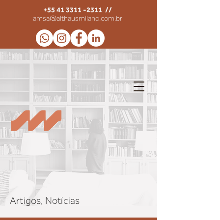
+55 41 3311 -2311
//
amsa@althausmilano.com.br
Artigos, Notícias