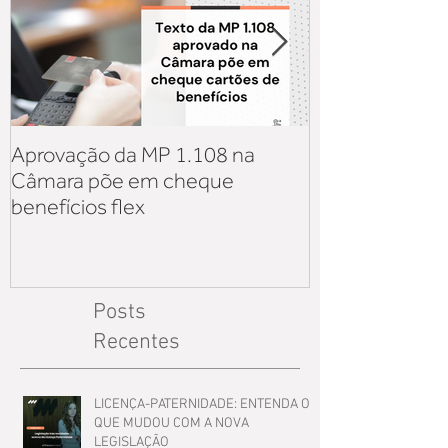
Aprovação da MP 1.108 na
Aquisição de v
Câmara põe em cheque
iniciativa priv
benefícios flex
sobre os reflex
Lei 14.125
Posts
Recentes
LICENÇA-PATERNIDADE: ENTENDA O
QUE MUDOU COM A NOVA
LEGISLAÇÃO