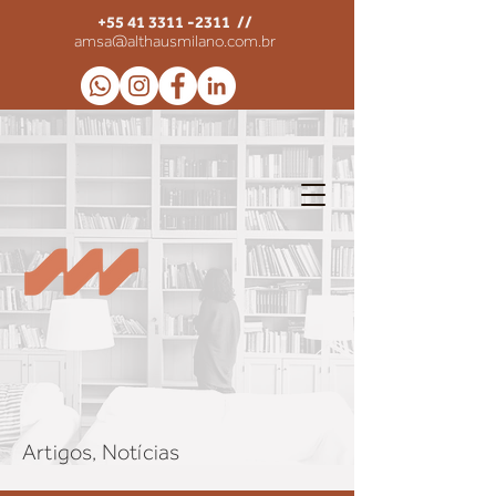
+55 41 3311 -2311
//
amsa@althausmilano.com.br
Artigos, Notícias