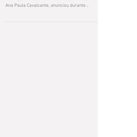
A gerente-executiva de Estímulo à Inovação e
Avaliação da Qualidade Setorial, da ANS, Dra.
Ana Paula Cavalcante, anunciou durante
reunião...