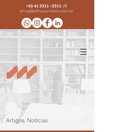
+55 41 3311 -2311
//
amsa@althausmilano.com.br
Artigos, Notícias