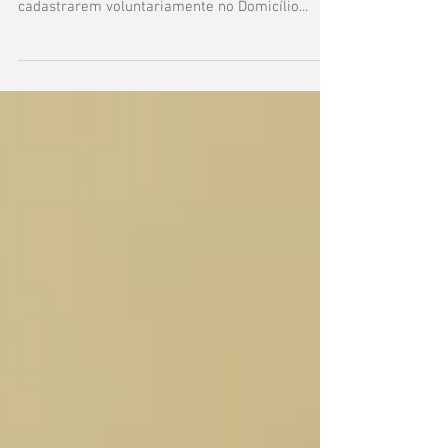
Domicílio Judicial Eletrônico
As grandes e médias empresas de todo o país
terão, a partir de 1º de março, 90 dias para se
cadastrarem voluntariamente no Domicílio...