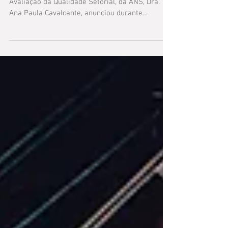
critério de aplic
A gerente-executiva de Estímulo à Inovação e
Avaliação da Qualidade Setorial, da ANS, Dra.
Ana Paula Cavalcante, anunciou durante
reunião...