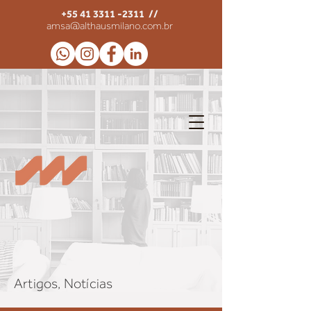
+55 41 3311 -2311
//
amsa@althausmilano.com.br
Artigos, Notícias