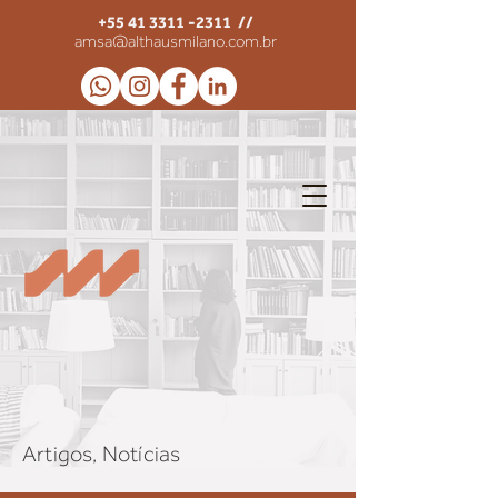
+55 41 3311 -2311
//
amsa@althausmilano.com.br
Artigos, Notícias