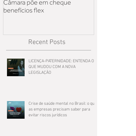
Câmara põe em cheque
iniciativa priv
benefícios flex
sobre os reflex
Lei 14.125
Recent Posts
LICENÇA-PATERNIDADE: ENTENDA O
QUE MUDOU COM A NOVA
LEGISLAÇÃO
Crise de saúde mental no Brasil: o que
as empresas precisam saber para
evitar riscos jurídicos