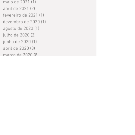
maio de 2021
(1)
1 post
abril de 2021
(2)
2 posts
fevereiro de 2021
(1)
1 post
dezembro de 2020
(1)
1 post
agosto de 2020
(1)
1 post
julho de 2020
(2)
2 posts
junho de 2020
(1)
1 post
abril de 2020
(3)
3 posts
março de 2020
(8)
8 posts
fevereiro de 2020
(1)
1 post
janeiro de 2020
(1)
1 post
novembro de 2019
(1)
1 post
outubro de 2019
(1)
1 post
setembro de 2019
(2)
2 posts
agosto de 2019
(1)
1 post
junho de 2019
(1)
1 post
maio de 2019
(2)
2 posts
março de 2019
(1)
1 post
janeiro de 2019
(1)
1 post
Search By Tags